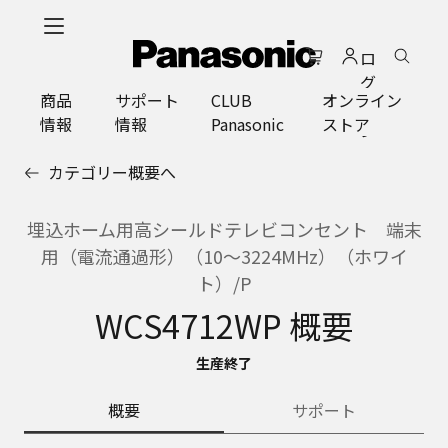
メ
イ
ロ
ン
グ
コ
商品
サポート
CLUB
オンライン
イ
ン
情報
情報
Panasonic
ストア
ン
テ
ン
カテゴリー概要へ
ツ
に
ス
埋込ホーム用高シールドテレビコンセント 端末
キ
用（電流通過形）（10～3224MHz）（ホワイ
ッ
ト）/P
プ
WCS4712WP 概要
生産終了
概要
サポート