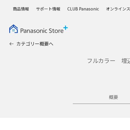
メ
商品情報
サポート情報
CLUB Panasonic
オンライン
イ
ン
コ
ン
テ
カテゴリー概要へ
ン
ツ
に
フルカラー 埋込
ス
キ
ッ
プ
概要