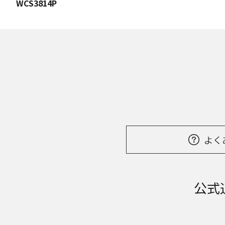
WCS3814P
よく
公式