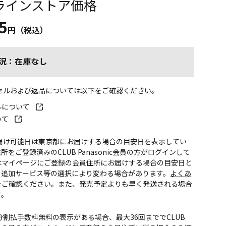
ラインストア価格
5
円（税込）
況：在庫なし
ンセルおよび返品については以下をご確認ください。
ルについて
いて
お届け可能日は東京都にお届けする場合の目安日を表示してい
所をご登録済みのCLUB Panasonic会員の方がログインして
はマイページにご登録の会員住所にお届けする場合の目安日と
。追加サービス等の選択により変わる場合があります。
よくあ
をご確認ください。また、発売予定よりも早く発送される場合
す。
CS分割払手数料無料の表示がある場合、最大36回まででCLUB