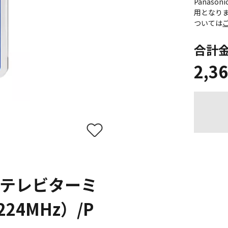
Panas
用となり
ついては
合計
2,3
テレビターミ
24MHz）/P