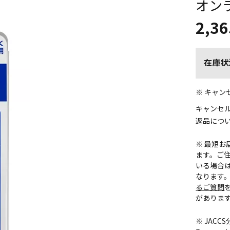
オン
2,36
在庫状
※ キャ
キャンセ
返品につ
※ 最短
ます。ご住
いる場合
なります
るご質問
がありま
※ JAC