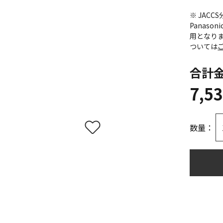
※ JAC
Panas
用となり
ついては
合計
7,5
数量：