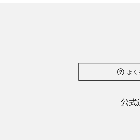
よく
公式