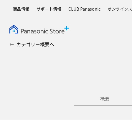
メ
商品情報
サポート情報
CLUB Panasonic
オンライン
イ
ン
コ
ン
テ
カテゴリー概要へ
ン
ツ
に
ス
キ
ッ
プ
概要