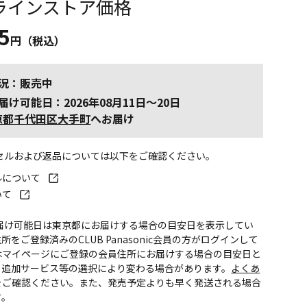
ラインストア価格
5
円（税込）
況：販売中
届け可能日：2026年08月11日～20日
京都千代田区大手町
へお届け
ンセルおよび返品については以下をご確認ください。
ルについて
いて
お届け可能日は東京都にお届けする場合の目安日を表示してい
所をご登録済みのCLUB Panasonic会員の方がログインして
はマイページにご登録の会員住所にお届けする場合の目安日と
。追加サービス等の選択により変わる場合があります。
よくあ
をご確認ください。また、発売予定よりも早く発送される場合
す。