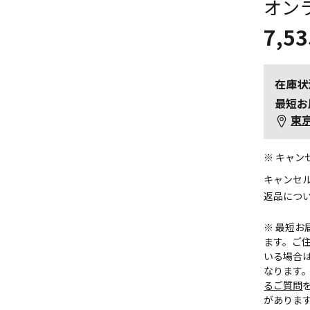
オン
7,53
在庫状
最短お
東
※ キャ
キャンセ
返品につ
※ 最短
ます。ご住
いる場合
なります
るご質問
がありま