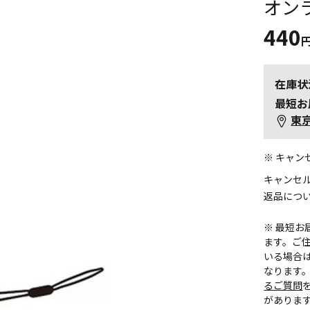
オン
440
在庫状
最短お
東
※ キャ
キャンセ
返品につ
※ 最短
ます。ご住
いる場合
なります
るご質問
がありま