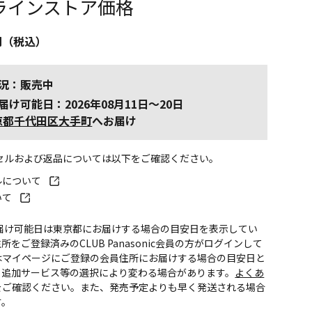
ラインストア価格
円（税込）
況：販売中
届け可能日：2026年08月11日～20日
京都千代田区大手町
へお届け
ンセルおよび返品については以下をご確認ください。
ルについて
いて
お届け可能日は東京都にお届けする場合の目安日を表示してい
所をご登録済みのCLUB Panasonic会員の方がログインして
はマイページにご登録の会員住所にお届けする場合の目安日と
。追加サービス等の選択により変わる場合があります。
よくあ
をご確認ください。また、発売予定よりも早く発送される場合
す。