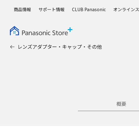
メ
商品情報
サポート情報
CLUB Panasonic
オンライン
イ
ン
コ
ン
テ
レンズアダプター・キャップ・その他
ン
ツ
に
ス
キ
ッ
プ
概要