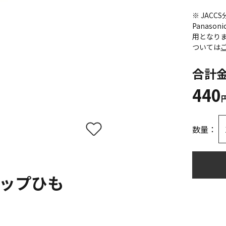
※ JAC
Panas
用となり
ついては
合計
440
数量：
ップひも