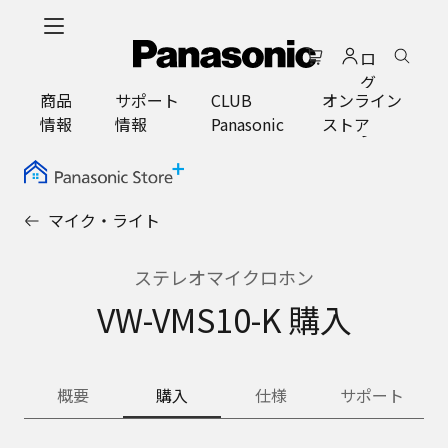
メ
イ
ロ
ン
グ
コ
商品
サポート
CLUB
オンライン
イ
ン
情報
情報
Panasonic
ストア
ン
テ
ン
ツ
に
マイク・ライト
ス
キ
ッ
ステレオマイクロホン
プ
VW-VMS10-K 購入
概要
購入
仕様
サポート