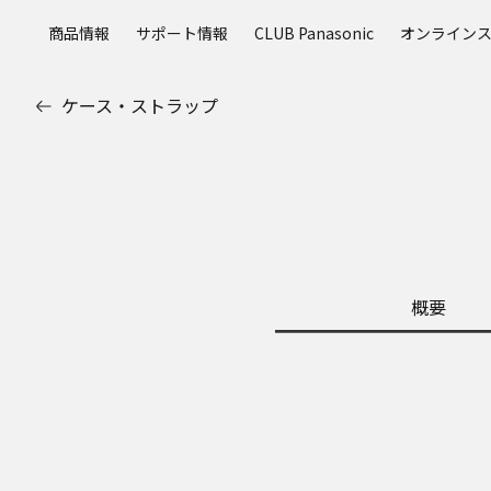
メ
商品情報
サポート情報
CLUB Panasonic
オンライン
イ
ン
コ
ケース・ストラップ
ン
テ
ン
ツ
に
ス
キ
ッ
概要
プ