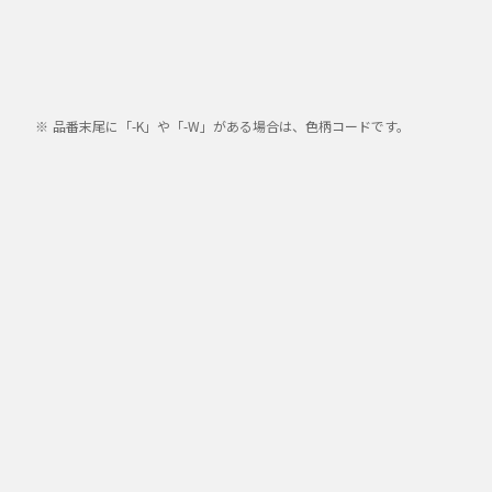
品番末尾に「-K」や「-W」がある場合は、色柄コードです。
HC-V210M/HC-V230M/HC-V330M/HC-V360M/HC-V360
W590MS/HC-WZ590M