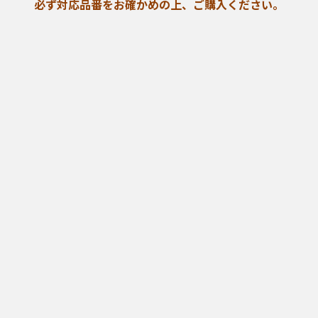
必ず対応品番をお確かめの上、ご購入ください。
MS/HC-V480M/HC-V480MS/HC-V495M/HC-V520M/HC-V550