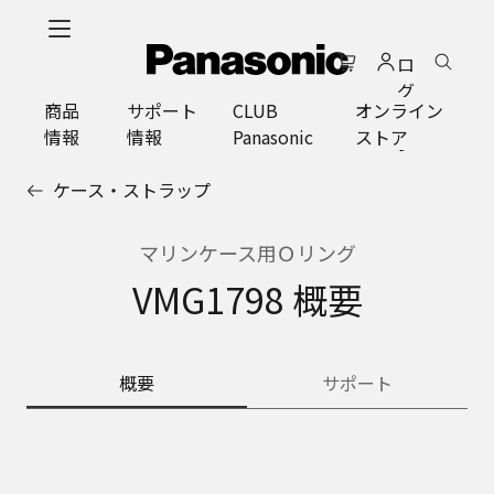
メ
イ
ロ
ン
グ
コ
商品
サポート
CLUB
オンライン
イ
ン
情報
情報
Panasonic
ストア
ン
テ
ン
ケース・ストラップ
ツ
に
ス
マリンケース用Ｏリング
キ
VMG1798 概要
ッ
プ
概要
サポート