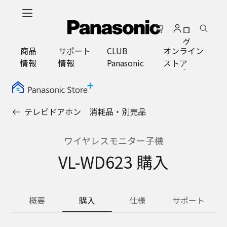
メ
イ
ロ
ン
グ
コ
商品
サポート
CLUB
オンライン
イ
ン
情報
情報
Panasonic
ストア
ン
テ
ン
ツ
に
テレビドアホン 消耗品・別売品
ス
キ
ッ
ワイヤレスモニター子機
プ
VL-WD623 購入
概要
購入
仕様
サポート