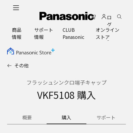
メ
イ
ロ
ン
グ
コ
商品
サポート
CLUB
オンライン
イ
ン
情報
情報
Panasonic
ストア
ン
テ
ン
ツ
に
その他
ス
キ
ッ
フラッシュシンクロ端子キャップ
プ
VKF5108 購入
概要
購入
サポート