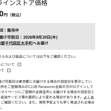
ラインストア価格
0
円（税込）
況：販売中
届け可能日：2026年8月20日(木)
京都千代田区大手町
へお届け
ンセルおよび返品については以下をご確認ください。
ルについて
いて
お届け可能日は東京都にお届けする場合の目安日を表示してい
所をご登録済みのCLUB Panasonic会員の方がログインして
はマイページにご登録の会員住所にお届けする場合の目安日と
。追加サービス等の選択により変わる場合があります。
よくあ
をご確認ください。また、発売予定よりも早く発送される場合
す。