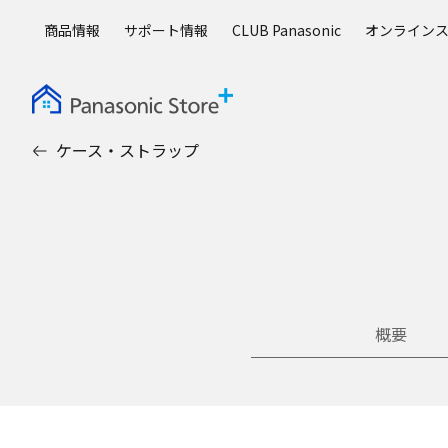
メ
商品情報
サポート情報
CLUB Panasonic
オンライン
イ
ン
コ
ン
テ
ケース・ストラップ
ン
ツ
に
ス
キ
ッ
プ
概要