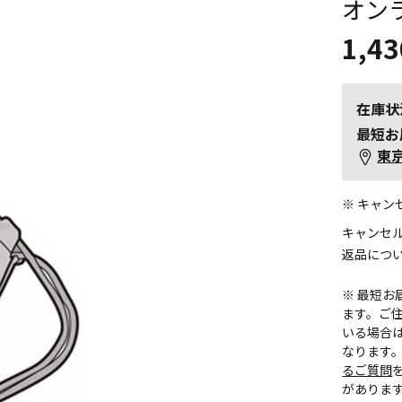
オン
1,43
在庫状
最短お
東
※ キャ
キャンセ
返品につ
※ 最短
ます。ご住
いる場合
なります
るご質問
がありま