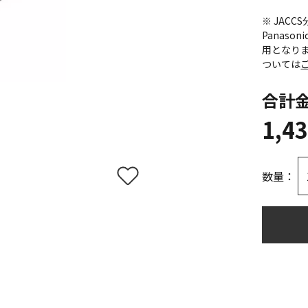
※ JAC
Panas
用となり
ついては
合計
1,4
数量：