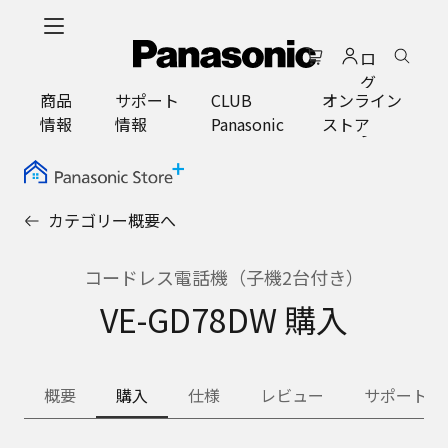
メ
イ
ロ
ン
グ
コ
商品
サポート
CLUB
オンライン
イ
ン
情報
情報
Panasonic
ストア
ン
テ
ン
ツ
に
カテゴリー概要へ
ス
キ
ッ
コードレス電話機（子機2台付き）
プ
VE-GD78DW 購入
概要
購入
仕様
レビュー
サポート