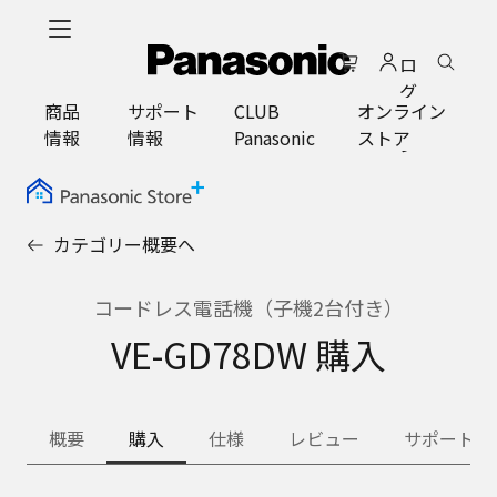
メ
イ
ロ
ン
グ
コ
商品
サポート
CLUB
オンライン
イ
ン
情報
情報
Panasonic
ストア
ン
テ
ン
ツ
に
カテゴリー概要へ
ス
キ
ッ
コードレス電話機（子機2台付き）
プ
VE-GD78DW 購入
概要
購入
仕様
レビュー
サポート