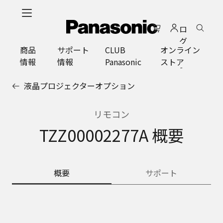
メ
イ
ロ
ン
グ
コ
商品
サポート
CLUB
オンライン
イ
ン
情報
情報
Panasonic
ストア
ン
テ
ン
液晶プロジェクターオプション
ツ
に
ス
リモコン
キ
TZZ00002277A 概要
ッ
プ
概要
サポート