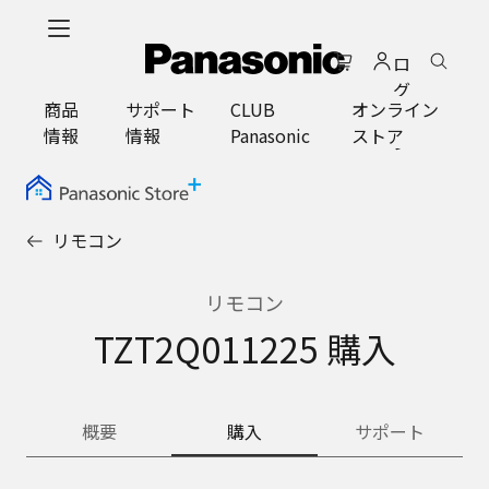
メ
イ
ロ
ン
グ
コ
商品
サポート
CLUB
オンライン
イ
ン
情報
情報
Panasonic
ストア
ン
テ
ン
ツ
に
リモコン
ス
キ
ッ
リモコン
プ
TZT2Q011225 購入
概要
購入
サポート