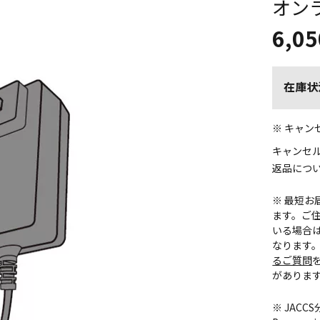
オン
6,05
在庫状
※ キャ
キャンセ
返品につ
※ 最短
ます。ご住
いる場合
なります
るご質問
がありま
※ JAC