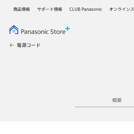
メ
商品情報
サポート情報
CLUB Panasonic
オンライン
イ
ン
コ
ン
テ
電源コード
ン
ツ
に
ス
キ
ッ
プ
概要