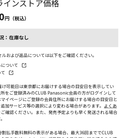
ラインストア価格
0
円（税込）
況：在庫なし
ンセルおよび返品については以下をご確認ください。
ルについて
いて
お届け可能日は東京都にお届けする場合の目安日を表示してい
所をご登録済みのCLUB Panasonic会員の方がログインして
はマイページにご登録の会員住所にお届けする場合の目安日と
。追加サービス等の選択により変わる場合があります。
よくあ
をご確認ください。また、発売予定よりも早く発送される場合
す。
CS分割払手数料無料の表示がある場合、最大36回まででCLUB