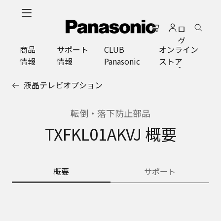
メ
イ
ロ
ン
グ
コ
商品
サポート
CLUB
オンライン
イ
ン
情報
情報
Panasonic
ストア
ン
テ
ン
液晶テレビオプション
ツ
に
ス
転倒・落下防止部品
キ
TXFKL01AKVJ 概要
ッ
プ
概要
サポート