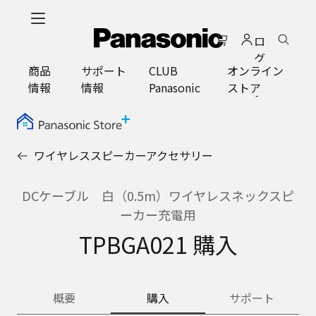
メ
イ
ロ
ン
グ
コ
商品
サポート
CLUB
オンライン
イ
ン
情報
情報
Panasonic
ストア
ン
テ
ン
ツ
に
ワイヤレススピーカーアクセサリー
ス
キ
ッ
DCケーブル 白（0.5m）ワイヤレスネックスピ
プ
ーカー充電用
TPBGA021 購入
概要
購入
サポート