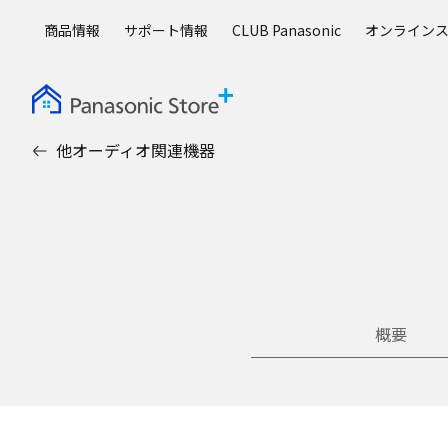
メ
商品情報
サポート情報
CLUB Panasonic
オンライン
イ
ン
コ
ン
テ
他オーディオ関連機器
ン
ツ
に
ス
キ
ッ
プ
概要