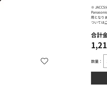
※ JAC
Panas
用となり
ついては
合計
1,2
数量：