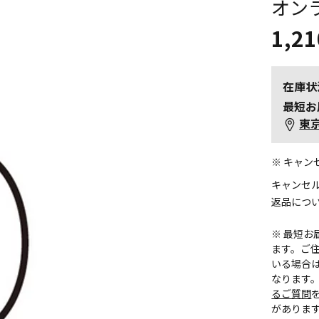
オン
1,21
在庫状
最短お
東
※ キャ
キャンセ
返品につ
※ 最短
ます。ご住
いる場合
なります
るご質問
がありま