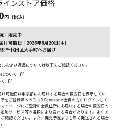
ラインストア価格
0
円（税込）
況：販売中
届け可能日：2026年8月20日(木)
京都千代田区大手町
へお届け
ンセルおよび返品については以下をご確認ください。
ルについて
いて
お届け可能日は東京都にお届けする場合の目安日を表示してい
所をご登録済みのCLUB Panasonic会員の方がログインして
はマイページにご登録の会員住所にお届けする場合の目安日と
。追加サービス等の選択により変わる場合があります。
よくあ
をご確認ください。また、発売予定よりも早く発送される場合
す。