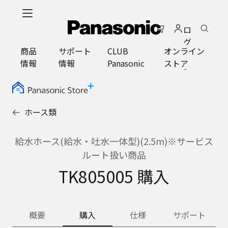
メ
イ
ロ
ン
グ
コ
商品
サポート
CLUB
オンライン
イ
ン
情報
情報
Panasonic
ストア
ン
テ
ン
ツ
に
ホース類
ス
キ
ッ
給水ホース(給水・吐水一体型)(2.5m)※サービス
プ
ルート扱い商品
TK805005 購入
概要
購入
仕様
サポート