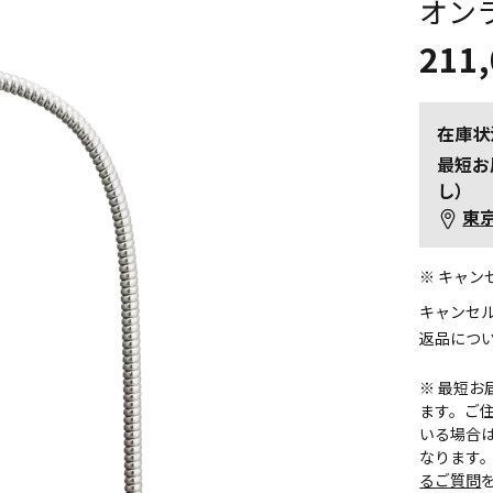
オン
211
在庫状
最短お
し）
東
※ キャ
キャンセ
返品につ
※ 最短
ます。ご住
いる場合
なります
るご質問