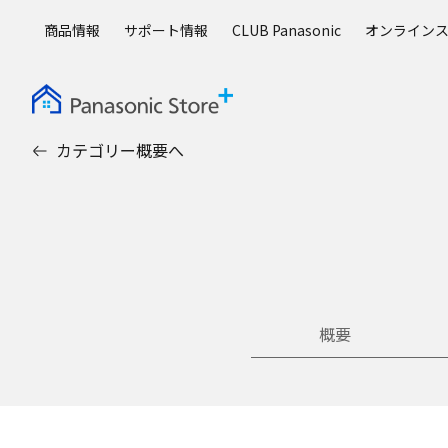
メ
商品情報
サポート情報
CLUB Panasonic
オンライン
イ
ン
コ
ン
テ
カテゴリー概要へ
ン
ツ
に
ス
キ
ッ
プ
概要