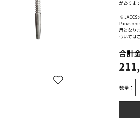
がありま
※ JAC
Panas
用となり
ついては
合計
211
数量：