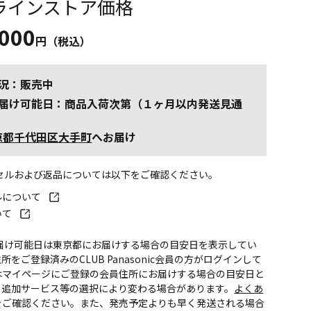
ラインストア価格
,000
円（税込）
況：販売中
届け可能日：商品入荷次第（１ヶ月以内発送見通
京都千代田区大手町
へお届け
ンセルおよび返品については以下をご確認ください。
ルについて
いて
お届け可能日は東京都にお届けする場合の目安日を表示してい
所をご登録済みのCLUB Panasonic会員の方がログインして
はマイページにご登録の会員住所にお届けする場合の目安日と
。追加サービス等の選択により変わる場合があります。
よくあ
をご確認ください。また、発売予定よりも早く発送される場合