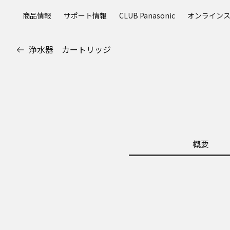
メ
商品情報
サポート情報
CLUB Panasonic
オンライン
イ
ン
コ
浄水器 カートリッジ
ン
テ
ン
ツ
に
ス
キ
ッ
概要
プ