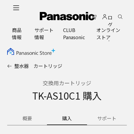
メ
イ
ロ
ン
グ
コ
商品
サポート
CLUB
オンライン
イ
ン
情報
情報
Panasonic
ストア
ン
テ
ン
ツ
に
整水器 カートリッジ
ス
キ
ッ
交換用カートリッジ
プ
TK-AS10C1 購入
概要
購入
サポート