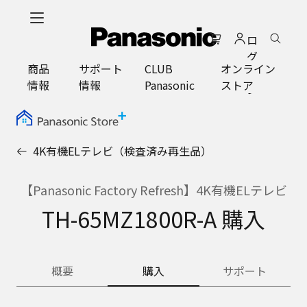
メ
イ
ロ
ン
グ
コ
商品
サポート
CLUB
オンライン
イ
ン
情報
情報
Panasonic
ストア
ン
テ
ン
ツ
に
4K有機ELテレビ（検査済み再生品）
ス
キ
ッ
【Panasonic Factory Refresh】4K有機ELテレビ
プ
TH-65MZ1800R-A 購入
概要
購入
サポート