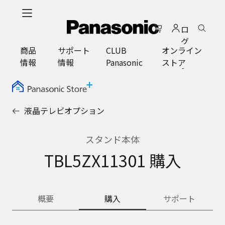
メ
イ
ロ
ン
グ
コ
商品
サポート
CLUB
オンライン
イ
ン
情報
情報
Panasonic
ストア
ン
テ
ン
ツ
に
液晶テレビオプション
ス
キ
ッ
スタンド本体
プ
TBL5ZX11301 購入
概要
購入
サポート