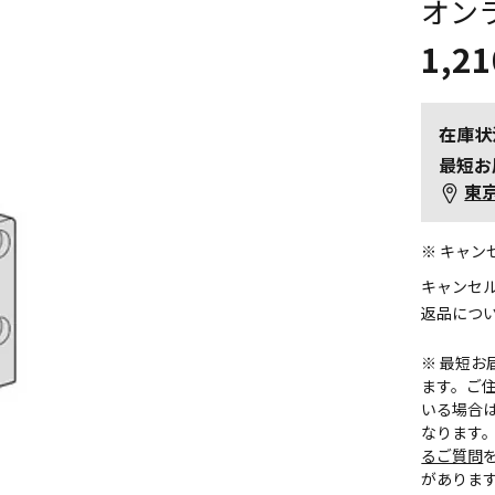
オン
1,21
在庫状
最短お
東
※ キャ
キャンセ
返品につ
※ 最短
ます。ご住
いる場合
なります
るご質問
がありま