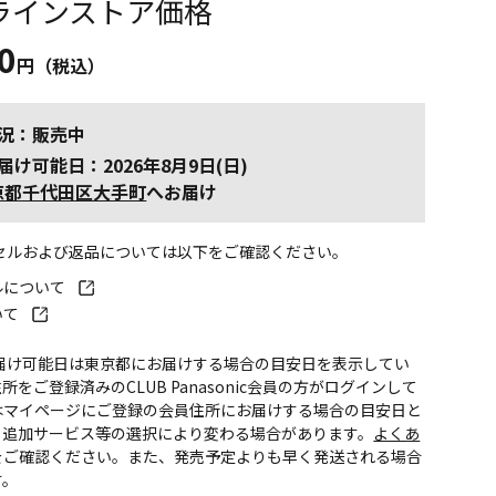
ラインストア価格
0
円（税込）
況：販売中
届け可能日：2026年8月9日(日)
京都千代田区大手町
へお届け
ンセルおよび返品については以下をご確認ください。
ルについて
いて
お届け可能日は東京都にお届けする場合の目安日を表示してい
所をご登録済みのCLUB Panasonic会員の方がログインして
はマイページにご登録の会員住所にお届けする場合の目安日と
。追加サービス等の選択により変わる場合があります。
よくあ
をご確認ください。また、発売予定よりも早く発送される場合
す。