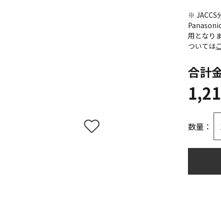
※ JAC
Panas
用となり
ついては
合計
1,2
数量：