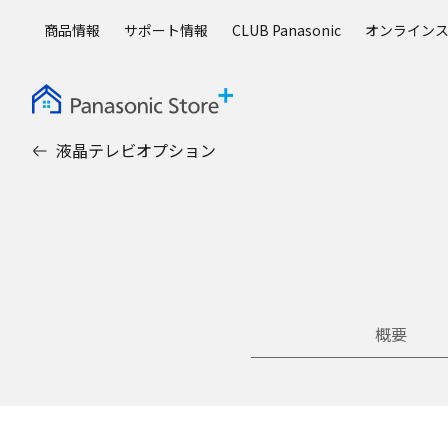
メ
商品情報
サポート情報
CLUB Panasonic
オンライン
イ
ン
コ
ン
テ
液晶テレビオプション
ン
ツ
に
ス
キ
ッ
プ
概要