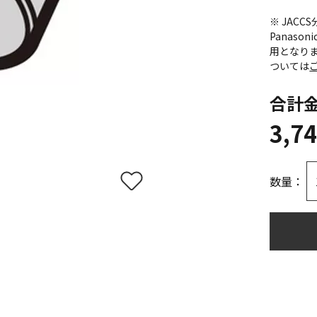
※ JAC
Panas
用となり
ついては
合計
3,7
数量：