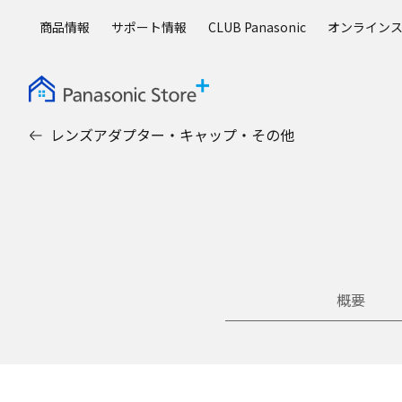
メ
商品情報
サポート情報
CLUB Panasonic
オンライン
イ
ン
コ
ン
テ
レンズアダプター・キャップ・その他
ン
ツ
に
ス
キ
ッ
プ
概要