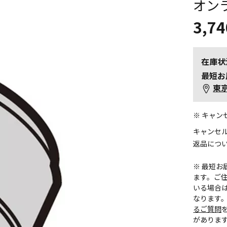
オン
3,74
在庫状
最短お
東
※ キャ
キャンセ
返品につ
※ 最短
ます。ご住
いる場合
なります
るご質問
がありま