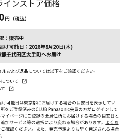
ラインストア価格
0
円（税込）
況：販売中
届け可能日：2026年8月20日(木)
京都千代田区大手町
へお届け
ンセルおよび返品については以下をご確認ください。
ルについて
いて
お届け可能日は東京都にお届けする場合の目安日を表示してい
所をご登録済みのCLUB Panasonic会員の方がログインして
はマイページにご登録の会員住所にお届けする場合の目安日と
。追加サービス等の選択により変わる場合があります。
よくあ
をご確認ください。また、発売予定よりも早く発送される場合
す。