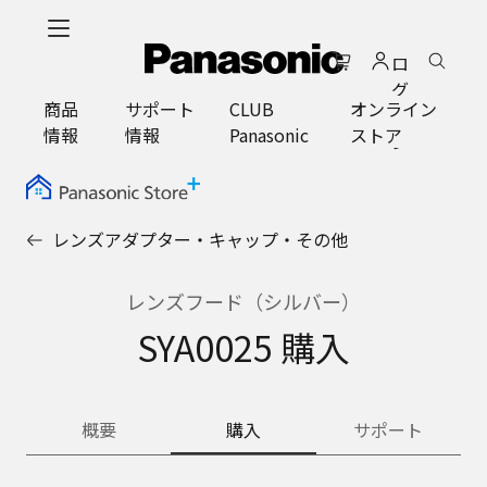
メ
イ
ロ
ン
グ
コ
商品
サポート
CLUB
オンライン
イ
ン
情報
情報
Panasonic
ストア
ン
テ
ン
ツ
に
レンズアダプター・キャップ・その他
ス
キ
ッ
レンズフード（シルバー）
プ
SYA0025 購入
概要
購入
サポート