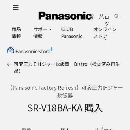
メ
イ
ロ
ン
グ
コ
商品
サポート
CLUB
オンライン
イ
ン
情報
情報
Panasonic
ストア
ン
テ
ン
ツ
に
可変圧力ＩＨジャー炊飯器 Bistro（検査済み再生
ス
品）
キ
ッ
プ
【Panasonic Factory Refresh】可変圧力IHジャー
炊飯器
SR-V18BA-KA 購入
概要
購入
サポート