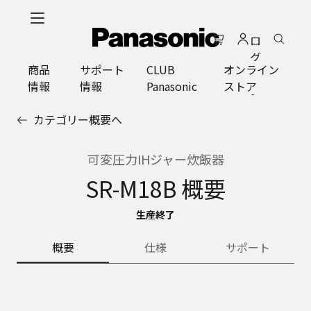
メ
イ
ロ
ン
グ
コ
商品
サポート
CLUB
オンライン
イ
ン
情報
情報
Panasonic
ストア
ン
テ
ン
カテゴリー概要へ
ツ
に
ス
可変圧力IHジャー炊飯器
キ
SR-M18B 概要
ッ
プ
生産終了
概要
仕様
サポート