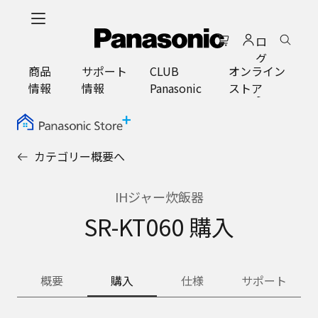
メ
イ
ロ
ン
グ
コ
商品
サポート
CLUB
オンライン
イ
ン
情報
情報
Panasonic
ストア
ン
テ
ン
ツ
に
カテゴリー概要へ
ス
キ
ッ
IHジャー炊飯器
プ
SR-KT060 購入
概要
購入
仕様
サポート