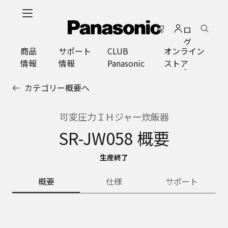
メ
イ
ロ
ン
グ
コ
商品
サポート
CLUB
オンライン
イ
ン
情報
情報
Panasonic
ストア
ン
テ
ン
カテゴリー概要へ
ツ
に
ス
可変圧力ＩＨジャー炊飯器
キ
SR-JW058 概要
ッ
プ
生産終了
概要
仕様
サポート