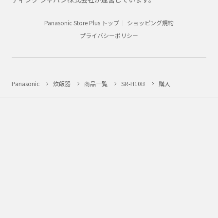
Panasonic Store Plus トップ
ショッピング規約
プライバシーポリシー
Panasonic
炊飯器
商品一覧
SR-H10B
購入
法人向け製品・ソリューション
グループ企業情報
CLUB Panasonic会員が使えるアプリ/サービス一覧
SNSアカウント一覧
サイトマップ
サイトのご利用にあたって
ウェブアクセシビリティ方針
個人情報保護方針
会員利用規約/プライバシーポリシー
お客様からお預かりしたパーソナルデータについて
特定商取引法・古物営業法について