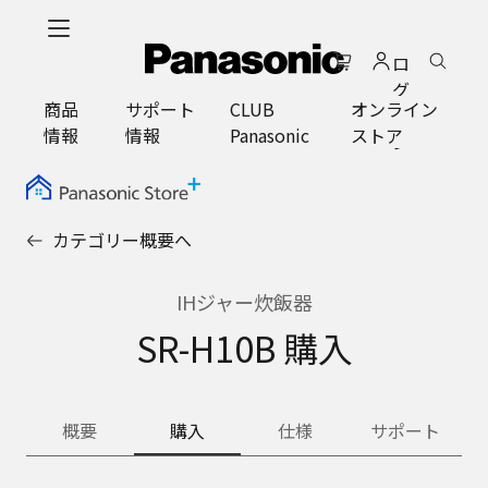
メ
イ
ロ
ン
グ
コ
商品
サポート
CLUB
オンライン
イ
ン
情報
情報
Panasonic
ストア
ン
テ
ン
ツ
に
カテゴリー概要へ
ス
キ
ッ
IHジャー炊飯器
プ
SR-H10B 購入
概要
購入
仕様
サポート