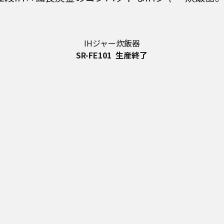
IHジャー炊飯器
SR-FE101
生産終了
メーカー希望小売価格
※
オープン価格
※オープン価格商品の価格は販売店にお問い合わせください。
SR-FE101の主な特長