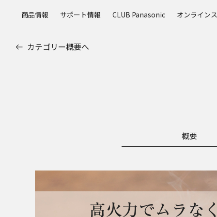
メ
商品情報
サポート情報
CLUB Panasonic
オンライン
イ
ン
コ
カテゴリー概要へ
ン
テ
ン
ツ
に
ス
キ
ッ
概要
プ