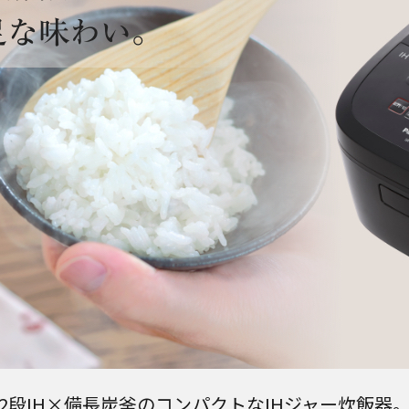
2段IH×備長炭釜のコンパクトなIHジャー炊飯器