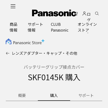
メ
イ
ロ
ン
グ
コ
商品
サポート
CLUB
オンライン
イ
ン
情報
情報
Panasonic
ストア
ン
テ
ン
ツ
に
レンズアダプター・キャップ・その他
ス
キ
ッ
バッテリーグリップ接点カバー
プ
SKF0145K 購入
概要
購入
サポート