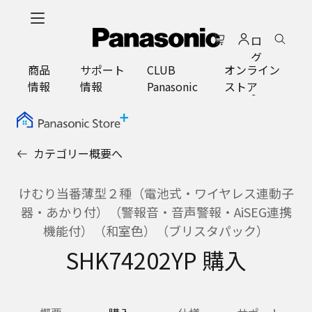
メ
イ
ロ
ン
グ
コ
商品
サポート
CLUB
オンライン
イ
ン
情報
情報
Panasonic
ストア
ン
テ
ン
ツ
に
カテゴリー概要へ
ス
キ
ッ
けむり当番薄型２種（電池式・ワイヤレス連動子
プ
器・あかり付）（警報音・音声警報・AiSEG連携
機能付）（和室色）（ブリスタパック）
SHK74202YP 購入