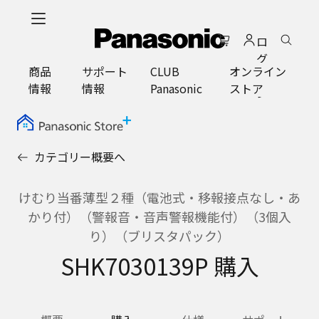
メ
イ
ロ
ン
グ
コ
商品
サポート
CLUB
オンライン
イ
ン
情報
情報
Panasonic
ストア
ン
テ
ン
ツ
に
カテゴリー概要へ
ス
キ
ッ
けむり当番薄型２種（電池式・移報接点なし・あ
プ
かり付）（警報音・音声警報機能付）（3個入
り）（ブリスタパック）
SHK7030139P 購入