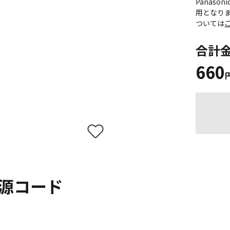
Panas
用となり
ついては
合計
660
源コード