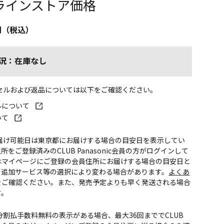
ラインストア価格
円（税込）
況：在庫なし
ンセルおよび返品については以下をご確認ください。
ルについて
いて
お届け可能日は東京都にお届けする場合の目安日を表示してい
所をご登録済みのCLUB Panasonic会員の方がログインして
はマイページにご登録の会員住所にお届けする場合の目安日と
。追加サービス等の選択により変わる場合があります。
よくあ
をご確認ください。また、発売予定よりも早く発送される場合
す。
CS分割払手数料無料の表示がある場合、最大36回まででCLUB