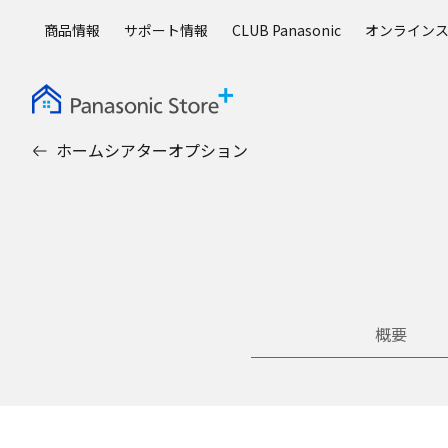
メ
商品情報
サポート情報
CLUB Panasonic
オンライン
イ
ン
コ
ン
テ
ホームシアターオプション
ン
ツ
に
ス
キ
ッ
プ
概要