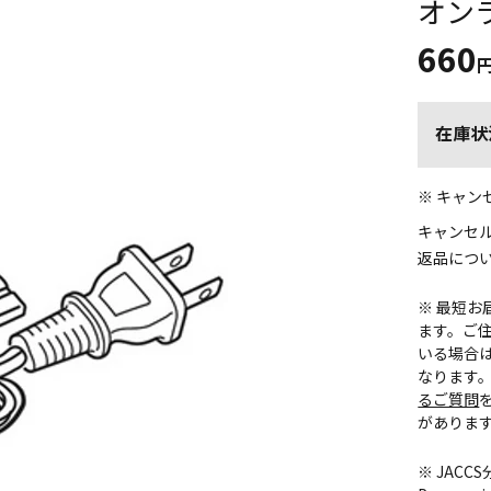
オン
660
在庫状
※ キャ
キャンセ
返品につ
※ 最短
ます。ご住
いる場合
なります
るご質問
がありま
※ JAC