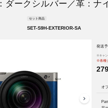
：ダークシルバー／革：ナ
セット商品
SET-S9H-EXTERIOR-SA
発送予
※キャン
※各種
27
オ
Pan
サ