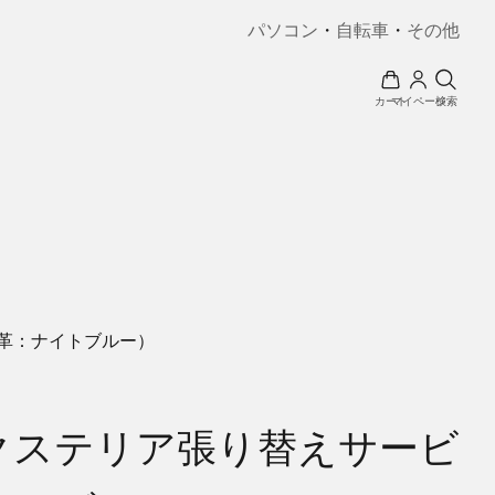
パソコン
・
自転車
・
その他
カート
マイページ
検索
／革：ナイトブルー）
エクステリア張り替えサービ