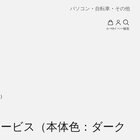
パソコン
・
自転車
・
その他
カート
マイページ
検索
ジ）
えサービス（本体色：ダーク