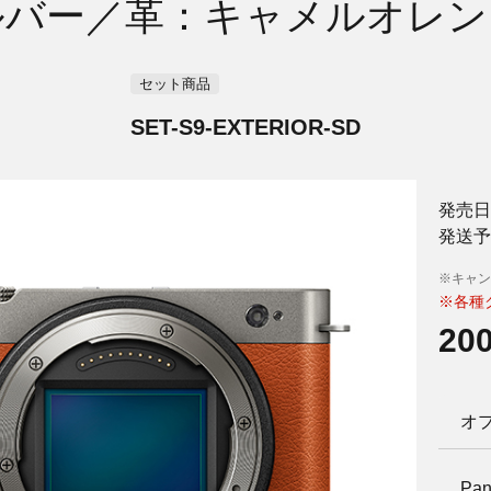
ルバー／革：キャメルオレン
セット商品
SET-S9-EXTERIOR-SD
発売日
発送予
※キャン
※各種
20
オ
Pan