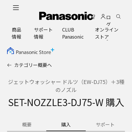
メ
イ
ロ
ン
グ
コ
商品
サポート
CLUB
オンライン
イ
ン
情報
情報
Panasonic
ストア
ン
テ
ン
ツ
に
カテゴリー概要へ
ス
キ
ッ
ジェットウォッシャー ドルツ（EW-DJ75）＋3種
プ
のノズル
SET-NOZZLE3-DJ75-W 購入
概要
購入
サポート