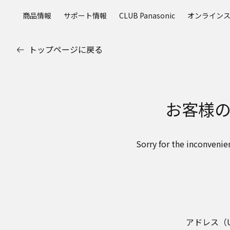
メ
商品情報
サポート情報
CLUB Panasonic
オンライン
イ
ン
コ
トップページに戻る
ン
テ
ン
ツ
お客様
に
ス
キ
ッ
Sorry for the inconvenie
プ
アドレス（