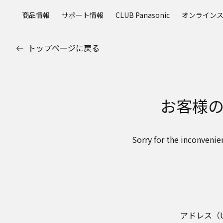
メ
商品情報
サポート情報
CLUB Panasonic
オンライン
イ
ン
コ
トップページに戻る
ン
テ
ン
ツ
お客様
に
ス
キ
ッ
Sorry for the inconvenie
プ
アドレス（