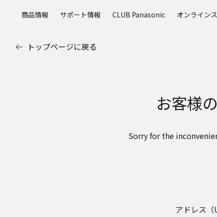
メ
商品情報
サポート情報
CLUB Panasonic
オンライン
イ
ン
コ
トップページに戻る
ン
テ
ン
ツ
お客様
に
ス
キ
ッ
Sorry for the inconvenie
プ
アドレス（