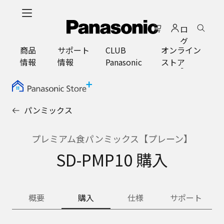
メ
イ
ロ
ン
グ
コ
商品
サポート
CLUB
オンライン
イ
ン
情報
情報
Panasonic
ストア
ン
テ
ン
ツ
に
パンミックス
ス
キ
ッ
プレミアム食パンミックス【プレーン】
プ
SD-PMP10 購入
概要
購入
仕様
サポート