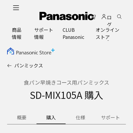
メ
イ
ロ
ン
グ
コ
商品
サポート
CLUB
オンライン
イ
ン
情報
情報
Panasonic
ストア
ン
テ
ン
ツ
に
パンミックス
ス
キ
ッ
食パン早焼きコース用パンミックス
プ
SD-MIX105A 購入
概要
購入
仕様
サポート