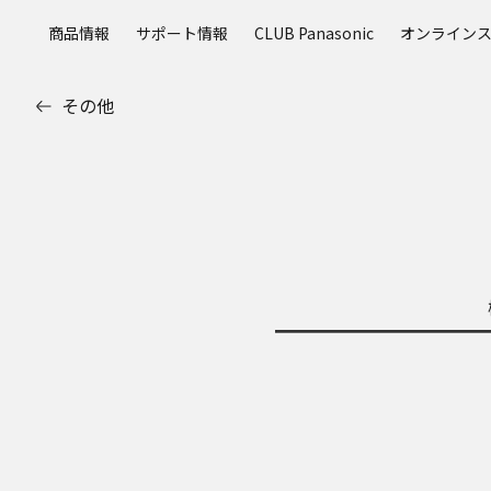
メ
商品情報
サポート情報
CLUB Panasonic
オンライン
イ
ン
コ
その他
ン
テ
ン
ツ
に
ス
キ
ッ
プ