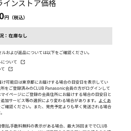
ラインストア価格
0
円（税込）
況：在庫なし
ンセルおよび返品については以下をご確認ください。
ルについて
いて
お届け可能日は東京都にお届けする場合の目安日を表示してい
所をご登録済みのCLUB Panasonic会員の方がログインして
はマイページにご登録の会員住所にお届けする場合の目安日と
。追加サービス等の選択により変わる場合があります。
よくあ
をご確認ください。また、発売予定よりも早く発送される場合
す。
CS分割払手数料無料の表示がある場合、最大36回まででCLUB