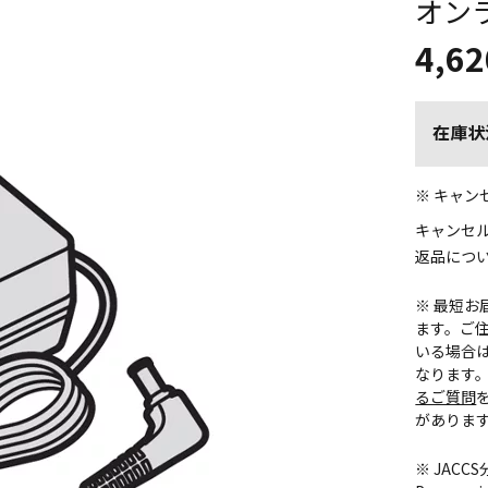
オン
4,62
在庫状
※ キャ
キャンセ
返品につ
※ 最短
ます。ご住
いる場合
なります
るご質問
がありま
※ JAC