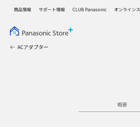
メ
商品情報
サポート情報
CLUB Panasonic
オンライン
イ
ン
コ
ン
テ
ACアダプター
ン
ツ
に
ス
キ
ッ
プ
概要