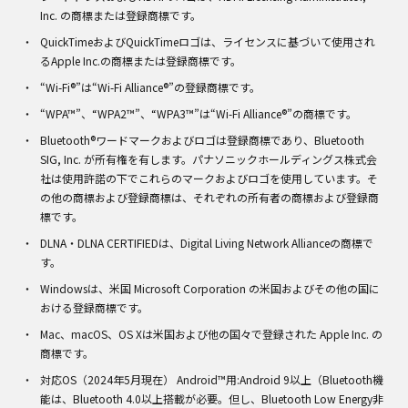
Inc. の商標または登録商標です。
QuickTimeおよびQuickTimeロゴは、ライセンスに基づいて使用され
るApple Inc.の商標または登録商標です。
“Wi-Fi®”は“Wi-Fi Alliance®”の登録商標です。
“WPA™”、“WPA2™”、“WPA3™”は“Wi-Fi Alliance®”の商標です。
Bluetooth®ワードマークおよびロゴは登録商標であり、Bluetooth
SIG, Inc. が所有権を有します。パナソニックホールディングス株式会
社は使用許諾の下でこれらのマークおよびロゴを使用しています。そ
の他の商標および登録商標は、それぞれの所有者の商標および登録商
標です。
DLNA・DLNA CERTIFIEDは、Digital Living Network Allianceの商標で
す。
Windowsは、米国 Microsoft Corporation の米国およびその他の国に
おける登録商標です。
Mac、macOS、OS Xは米国および他の国々で登録された Apple Inc. の
商標です。
対応OS（2024年5月現在） Android™用:Android 9以上（Bluetooth機
能は、Bluetooth 4.0以上搭載が必要。但し、Bluetooth Low Energy非