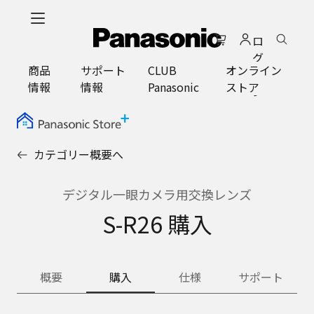
メ
イ
ロ
ン
グ
コ
商品
サポート
CLUB
オンライン
イ
ン
情報
情報
Panasonic
ストア
ン
テ
ン
ツ
に
カテゴリー概要へ
ス
キ
ッ
デジタル一眼カメラ用交換レンズ
プ
S-R26 購入
概要
購入
仕様
サポート