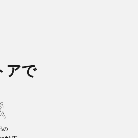
トアで
品の