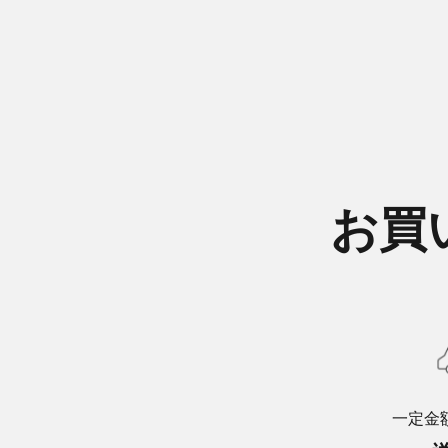
お買
一定金