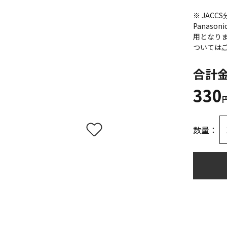
※ JAC
Panas
用となり
ついては
合計
330
数量：