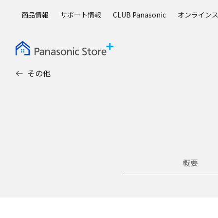
メ
商品情報
サポート情報
CLUB Panasonic
オンライン
イ
ン
コ
ン
テ
その他
ン
ツ
に
ス
キ
ッ
プ
概要