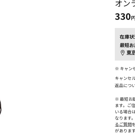
オン
330
在庫状
最短お
東
※ キャ
キャンセ
返品につ
※ 最短
ます。ご住
いる場合
なります
るご質問
がありま