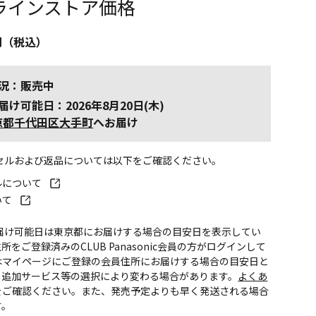
ラインストア価格
円（税込）
況：販売中
届け可能日：2026年8月20日(木)
京都千代田区大手町
へお届け
ンセルおよび返品については以下をご確認ください。
ルについて
いて
お届け可能日は東京都にお届けする場合の目安日を表示してい
所をご登録済みのCLUB Panasonic会員の方がログインして
はマイページにご登録の会員住所にお届けする場合の目安日と
。追加サービス等の選択により変わる場合があります。
よくあ
をご確認ください。また、発売予定よりも早く発送される場合
す。